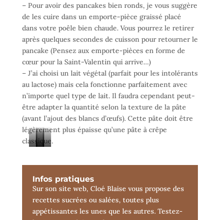
– Pour avoir des pancakes bien ronds, je vous suggère
de les cuire dans un emporte-pièce graissé placé
dans votre poêle bien chaude. Vous pourrez le retirer
après quelques secondes de cuisson pour retourner le
pancake (Pensez aux emporte-pièces en forme de
cœur pour la Saint-Valentin qui arrive…)
– J’ai choisi un lait végétal (parfait pour les intolérants
au lactose) mais cela fonctionne parfaitement avec
n’importe quel type de lait. Il faudra cependant peut-
être adapter la quantité selon la texture de la pâte
(avant l’ajout des blancs d’œufs). Cette pâte doit être
légèrement plus épaisse qu’une pâte à crêpe
classique.
C
C
M
B
a
h
o
a
n
o
u
n
Infos pratiques
Sur son site web, Cloé Blaise vous propose des
n
u
s
a
recettes sucrées ou salées, toutes plus
e
x
s
n
appétissantes les unes que les autres. Testez-
l
g
e
a