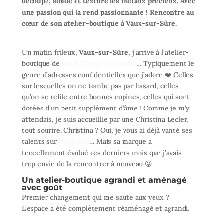
découpe, soude et texture les métaux précieux. Avec
une passion qui la rend passionnante ! Rencontre au
cœur de son atelier-boutique à Vaux-sur-Sûre.
Un matin frileux,
Vaux-sur-Sûre
, j’arrive à l’atelier-
boutique de
Little Things Créations
… Typiquement le
genre d’adresses confidentielles que j’adore ❤️ Celles
sur lesquelles on ne tombe pas par hasard, celles
qu’on se refile entre bonnes copines, celles qui sont
dotées d’un petit supplément d’âme ! Comme je m’y
attendais, je suis accueillie par une Christina Lecler,
tout sourire. Christina ? Oui, je vous ai déjà vanté ses
talents sur
Good Lux
… Mais sa marque a
teeeellement évolué ces derniers mois que j’avais
trop envie de la rencontrer à nouveau 😜
Un atelier-boutique agrandi et aménagé
avec goût
Premier changement qui me saute aux yeux ?
L’espace a été complètement réaménagé et agrandi.