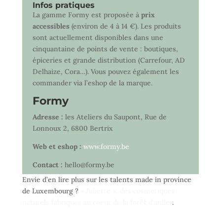
Infos pratiques
La gamme Formy est proposée à
prix
accessibles
(environ de 4 à 14 €). Les produits
sont actuellement disponibles dans une
cinquantaine de points de vente : boutiques,
épiceries et grande distribution (Carrefour, AD
Delhaize, Cora…). Vous pouvez également les
commander via l’eshop de la marque.
Formy
Adresse :
les Ateliers du Saupont, Rue de
Lonnoux 2, 6800 Bertrix
Web et eshop :
www.formy.be
Contact :
hello@formy.be
Envie d’en lire plus sur les talents made in province
de Luxembourg ?
« Juliette », des cosmétiques
naturels fabriqués au coeur de la forêt d’anlier
.