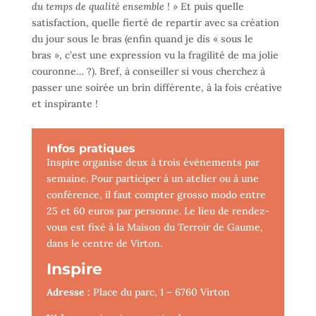
du temps de qualité ensemble ! »
Et puis quelle
satisfaction, quelle fierté de repartir avec sa création
du jour sous le bras (enfin quand je dis « sous le
bras », c’est une expression vu la fragilité de ma jolie
couronne… ?). Bref, à conseiller si vous cherchez à
passer une soirée un brin différente, à la fois créative
et inspirante !
Infos pratiques
Inspire organise deux à trois événements par
semaine. Pour participer à un atelier ou à une
conférence, il faut compter grosso modo entre
25 et 60 euros par personne. Le lieu de rendez-
vous est fixé à la Maison du Terroir de Gaume,
dans le centre de Virton.
Inspire
Adresse :
Place du parc, 1 – 6760 Virton