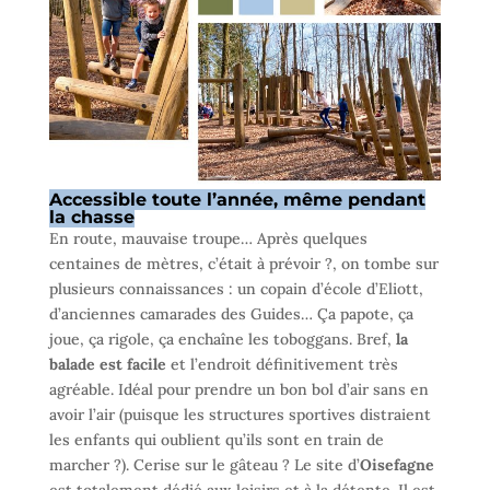
Accessible toute l’année, même pendant
la chasse
En route, mauvaise troupe… Après quelques
centaines de mètres, c’était à prévoir ?, on tombe sur
plusieurs connaissances : un copain d’école d’Eliott,
d’anciennes camarades des Guides… Ça papote, ça
joue, ça rigole, ça enchaîne les toboggans. Bref,
la
balade est facile
et l’endroit définitivement très
agréable. Idéal pour prendre un bon bol d’air sans en
avoir l’air (puisque les structures sportives distraient
les enfants qui oublient qu’ils sont en train de
marcher ?). Cerise sur le gâteau ? Le site d’
Oisefagne