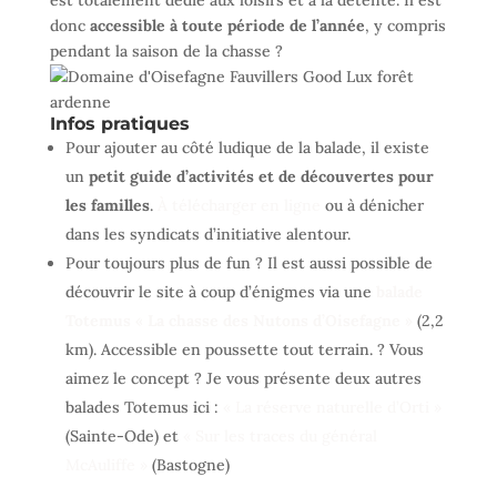
est totalement dédié aux loisirs et à la détente. Il est
donc
accessible à toute période de l’année
, y compris
pendant la saison de la chasse ?
Infos pratiques
Pour ajouter au côté ludique de la balade, il existe
un
petit guide d’activités et de découvertes pour
les familles
.
À télécharger en ligne
ou à dénicher
dans les syndicats d’initiative alentour.
Pour toujours plus de fun ? Il est aussi possible de
découvrir le site à coup d’énigmes via une
balade
Totemus « La chasse des Nutons d’Oisefagne »
(2,2
km). Accessible en poussette tout terrain. ? Vous
aimez le concept ? Je vous présente deux autres
balades Totemus ici :
« La réserve naturelle d’Orti »
(Sainte-Ode) et
« Sur les traces du général
McAuliffe »
(Bastogne)