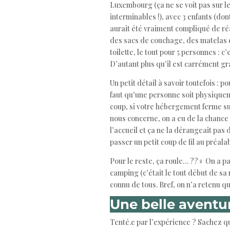
Luxembourg (ça ne se voit pas sur le
interminables !), avec 3 enfants (don
aurait été vraiment compliqué de réa
des sacs de couchage, des matelas d
toilette, le tout pour 5 personnes : c
D’autant plus qu’il est carrément grat
Un petit détail à savoir toutefois : p
faut qu’une personne soit physiqueme
coup, si votre hébergement ferme su
nous concerne, on a eu de la chance 
l’accueil et ça ne la dérangeait pas 
passer un petit coup de fil au préal
Pour le reste, ça roule… ??‍♀️ On a p
camping (c’était le tout début de sa 
connu de tous. Bref, on n’a retenu q
Une belle aventur
Tenté.e par l’expérience ? Sachez q