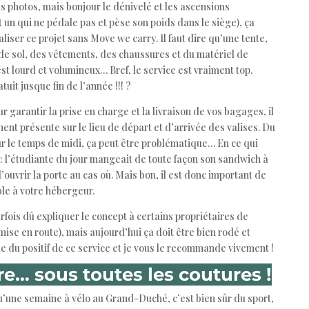
s photos, mais bonjour le dénivelé et les ascensions
t un qui ne pédale pas et pèse son poids dans le siège), ça
liser ce projet sans Move we carry. Il faut dire qu’une tente,
e sol, des vêtements, des chaussures et du matériel de
’est lourd et volumineux… Bref, le service est vraiment top.
uit jusque fin de l’année !!! ?
our garantir la prise en charge et la livraison de vos bagages, il
nt présente sur le lieu de départ et d’arrivée des valises. Du
r le temps de midi, ça peut être problématique… En ce qui
: l’étudiante du jour mangeait de toute façon son sandwich à
d’ouvrir la porte au cas où. Mais bon, il est donc important de
able à votre hébergeur.
arfois dû expliquer le concept à certains propriétaires de
mise en route), mais aujourd’hui ça doit être bien rodé et
ue du positif de ce service et je vous le recommande vivement !
e… sous toutes les coutures !
u’une semaine à vélo au Grand-Duché, c’est bien sûr du sport,