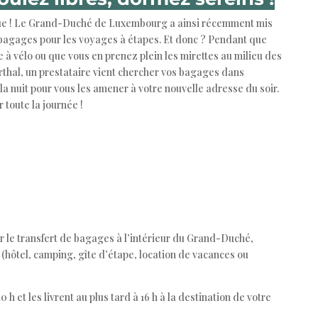
sque ! Le Grand-Duché de Luxembourg a ainsi récemment mis
 bagages pour les voyages à étapes. Et donc ? Pendant que
e à vélo ou que vous en prenez plein les mirettes au milieu des
thal, un prestataire vient chercher vos bagages dans
a nuit pour vous les amener à votre nouvelle adresse du soir.
 toute la journée !
our le transfert de bagages à l’intérieur du Grand-Duché,
(hôtel, camping, gîte d’étape, location de vacances ou
h et les livrent au plus tard à 16 h à la destination de votre