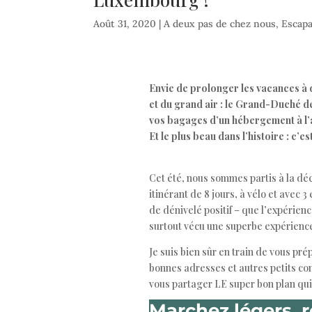
Août 31, 2020
|
A deux pas de chez nous
,
Escap
Envie de prolonger les vacances à 
et du grand air : le Grand-Duché d
vos bagages d’un hébergement à l’
Et le plus beau dans l’histoire : c’es
Cet été, nous sommes partis à la d
itinérant de 8 jours, à vélo et avec 
de dénivelé positif – que l’expérienc
surtout vécu une superbe expérience e
Je suis bien sûr en train de vous pr
bonnes adresses et autres petits con
vous partager LE super bon plan qu
Marchez légers, r