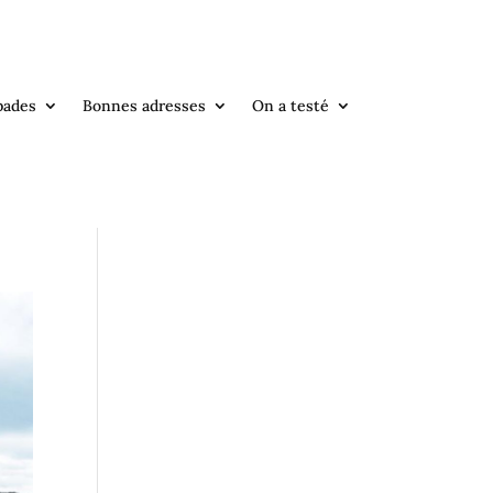
pades
Bonnes adresses
On a testé