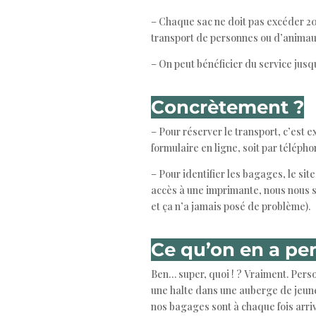
– Chaque sac ne doit pas excéder 20
transport de personnes ou d’animaux
– On peut bénéficier du service jusq
Concrètement ?
– Pour réserver le transport, c’est 
formulaire en ligne, soit par télépho
– Pour identifier les bagages, le sit
accès à une imprimante, nous nous s
et ça n’a jamais posé de problème).
Ce qu’on en a pe
Ben… super, quoi ! ? Vraiment. Per
une halte dans une auberge de jeune
nos bagages sont à chaque fois arri