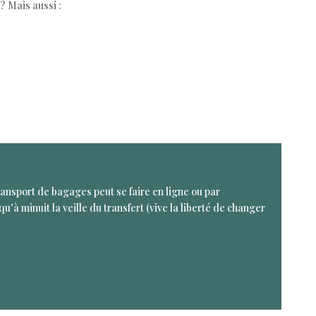
? Mais aussi :
ransport de bagages peut se faire en ligne ou par
qu’à minuit la veille du transfert (vive la liberté de changer