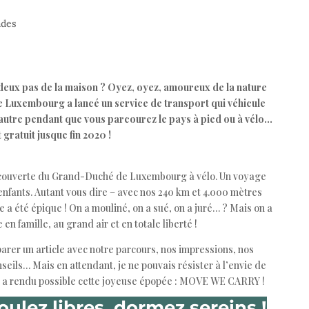
ades
deux pas de la maison ? Oyez, oyez, amoureux de la nature
e Luxembourg a lancé un service de transport qui véhicule
autre pendant que vous parcourez le pays à pied ou à vélo…
t gratuit jusque fin 2020 !
écouverte du Grand-Duché de Luxembourg à vélo. Un voyage
3 enfants. Autant vous dire – avec nos 240 km et 4.000 mètres
e a été épique ! On a mouliné, on a sué, on a juré… ? Mais on a
n famille, au grand air et en totale liberté !
éparer un article avec notre parcours, nos impressions, nos
seils… Mais en attendant, je ne pouvais résister à l’envie de
i a rendu possible cette joyeuse épopée : MOVE WE CARRY !
oulez libres, dormez sereins !