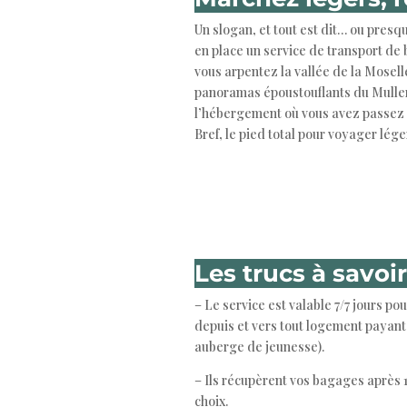
Un slogan, et tout est dit… ou pre
en place un service de transport de
vous arpentez la vallée de la Mosell
panoramas époustouflants du Muller
l’hébergement où vous avez passez l
Bref, le pied total pour voyager léger
Les trucs à savoir
– Le service est valable 7/7 jours p
depuis et vers tout logement payant 
auberge de jeunesse).
– Ils récupèrent vos bagages après 10 
choix.