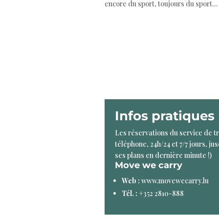
encore du sport, toujours du sport… 
Infos pratiques
Les réservations du service de t
téléphone, 24h/24 et 7/7 jours, jus
ses plans en dernière minute !)
Move we carry
Web :
www.movewecarry.lu
Tél. :
+352 2810-888