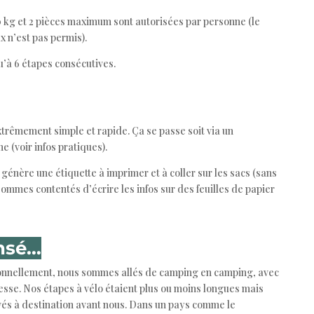
 kg et 2 pièces maximum sont autorisées par personne (le
 n’est pas permis).
u’à 6 étapes consécutives.
extrêmement simple et rapide. Ça se passe soit via un
ne (voir infos pratiques).
e génère une étiquette à imprimer et à coller sur les sacs (sans
ommes contentés d’écrire les infos sur des feuilles de papier
nsé…
sonnellement, nous sommes allés de camping en camping, avec
sse. Nos étapes à vélo étaient plus ou moins longues mais
vés à destination avant nous. Dans un pays comme le