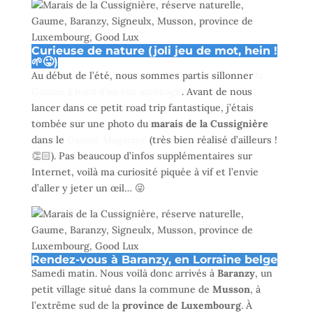
Curieuse de nature (joli jeu de mot, hein !
🌱😜)
Au début de l’été, nous sommes partis sillonner
la
Gaume à bord d’un van aménagé
. Avant de nous
lancer dans ce petit road trip fantastique, j’étais
tombée sur une photo du
marais de la Cussignière
dans le
Gaume Magazine
(très bien réalisé d’ailleurs !
👏🏻). Pas beaucoup d’infos supplémentaires sur
Internet, voilà ma curiosité piquée à vif et l’envie
d’aller y jeter un œil… 😜
Rendez-vous à Baranzy, en Lorraine belge
Samedi matin. Nous voilà donc arrivés à
Baranzy
, un
petit village situé dans la commune de
Musson
, à
l’extrême sud de la
province de Luxembourg
. À