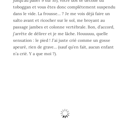
jusqu’au palier 9 sur 10), votre dos se décolle du
toboggan et vous êtes donc complètement suspendu
dans le vide. La frousse… ? Je me vois déjà faire un
salto avant et ricocher sur le sol, me broyant au
passage jambes et colonne vertébrale. Bon, d’accord,
j’arrête de délirer et je me lâche. Houuuuu, quelle
sensation : le pied ! J’ai juste crié comme un gosse
apeuré, rien de grave… (sauf qu’en fait, aucun enfant
n’a crié. Y a que moi ?).