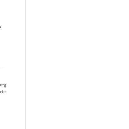
s
ice
urg.
arte