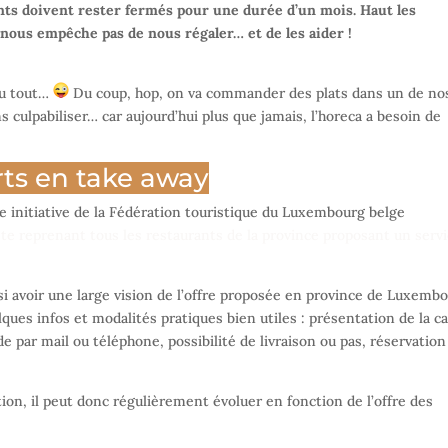
rants doivent rester fermés pour une durée d’un mois. Haut les
e nous empêche pas de nous régaler… et de les aider !
 du tout…
Du coup, hop, on va commander des plats dans un de no
s culpabiliser… car aujourd’hui plus que jamais, l’horeca a besoin de
erts en take away
te initiative de la Fédération touristique du Luxembourg belge
ste reprenant tous les restaurants de la province proposant un serv
i avoir une large vision de l’offre proposée en province de Luxembo
lques infos et modalités pratiques bien utiles : présentation de la c
 par mail ou téléphone, possibilité de livraison ou pas, réservation
ation, il peut donc régulièrement évoluer en fonction de l’offre des