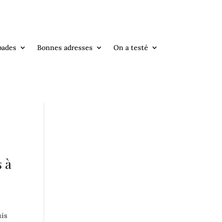
pades
Bonnes adresses
On a testé
s à
uis