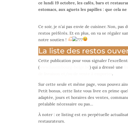
ce lundi 19 octobre, les cafés, bars et restau
estomacs, aux aguets les papilles : que cela n
Ce soir, je n’ai pas envie de cuisiner. Non, pas
restos préférés. Et en plus, on va se régaler san
notre soutien !
La liste des restos ouv
Cette publication pour vous signaler l’excellen
(
www.luxembourg-belge.be
) qui a dressé une
li
de livraison et/ou de vente à emporter
.
Sur cette seule et même page, vous pouvez ains
Petit bonus, cette liste vous livre en prime que
adaptée, jours et horaires des ventes, commande
préalable nécessaire ou pas…
À noter : ce listing est en perpétuelle actualis
restaurateurs.