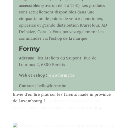
accessibles
(environ de 4 à 14 €). Les produits
sont actuellement disponibles dans une
cinquantaine de points de vente : boutiques,
épiceries et grande distribution (Carrefour, AD
Delhaize, Cora…). Vous pouvez également les
commander via l’eshop de la marque.
Formy
Adresse :
les Ateliers du Saupont, Rue de
Lonnoux 2, 6800 Bertrix
Web et eshop :
www.formy.be
Contact :
hello@formy.be
Envie d’en lire plus sur les talents made in province
de Luxembourg ?
« Juliette », des cosmétiques
naturels fabriqués au coeur de la forêt d’anlier
.