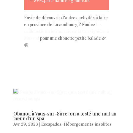
–
www.parc-naturel-gaume.be
Envie de découvrir d’autres activités à faire
en province de Luxembourg ? Foulez
les
caillebotis du joli marais de la Cussignière à
Musson
pour une chouette petite balade 🌿
🤩
Obanoa à Vaux-sur-Sûre: on a testé une nuit au
cœur d’un spa
Avr 29, 2023
|
Escapades
,
Hébergements insolites