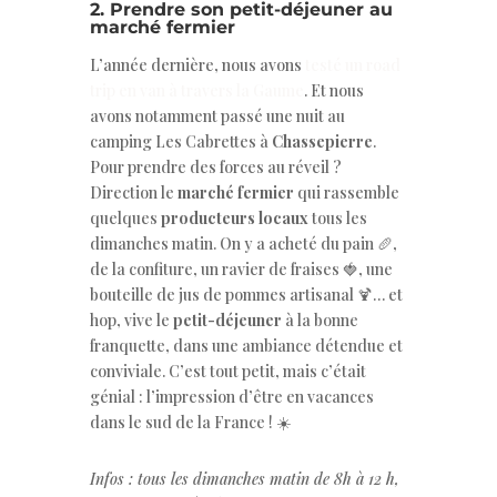
2. Prendre son petit-déjeuner au
marché fermier
L’année dernière, nous avons
testé un road
trip en van à travers la Gaume
. Et nous
avons notamment passé une nuit au
camping Les Cabrettes à
Chassepierre
.
Pour prendre des forces au réveil ?
Direction le
marché fermier
qui rassemble
quelques
producteurs locaux
tous les
dimanches matin. On y a acheté du pain 🥖,
de la confiture, un ravier de fraises 🍓, une
bouteille de jus de pommes artisanal 🍹… et
hop, vive le
petit-déjeuner
à la bonne
franquette, dans une ambiance détendue et
conviviale. C’est tout petit, mais c’était
génial : l’impression d’être en vacances
dans le sud de la France ! ☀️
Infos : tous les dimanches matin de 8h à 12 h,