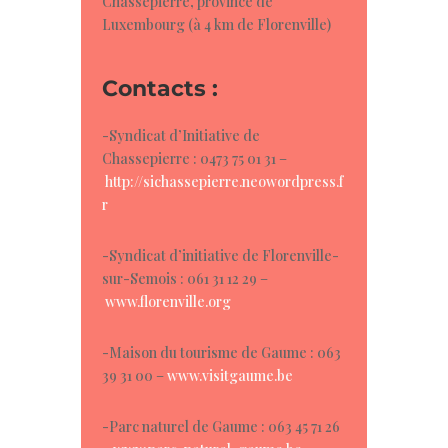
Chassepierre, province de
Luxembourg (à 4 km de Florenville)
Contacts :
-Syndicat d’Initiative de
Chassepierre : 0473 75 01 31 –
http://sichassepierre.neowordpress.f
r
-Syndicat d’initiative de Florenville-
sur-Semois : 061 31 12 29 –
www.florenville.org
-Maison du tourisme de Gaume : 063
39 31 00 –
www.visitgaume.be
-Parc naturel de Gaume : 063 45 71 26