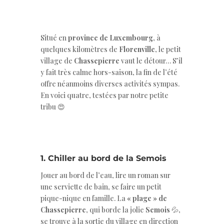
Situé en
province de Luxembourg
, à
quelques kilomètres de
Florenville
, le petit
village de
Chassepierre
vaut le détour… S’il
y fait très calme hors-saison, la fin de l’été
offre néanmoins diverses activités sympas.
En voici quatre, testées par notre petite
tribu 😍
1. Chiller au bord de la Semois
Jouer au bord de l’eau, lire un roman sur
une serviette de bain, se faire un petit
pique-nique en famille. La
« plage » de
Chassepierre
, qui borde la jolie
Semois
💦,
se trouve à la sortie du village en direction