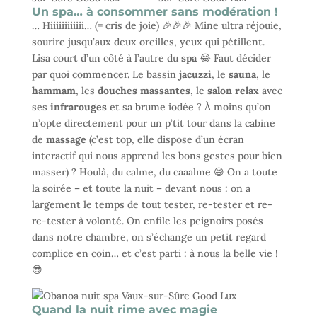
Un spa… à consommer sans modération !
… Hiiiiiiiiiiii… (= cris de joie) 🎉🎉🎉 Mine ultra réjouie,
sourire jusqu’aux deux oreilles, yeux qui pétillent.
Lisa court d’un côté à l’autre du
spa
😂 Faut décider
par quoi commencer. Le bassin
jacuzzi
, le
sauna
, le
hammam
, les
douches massantes
, le
salon relax
avec
ses
infrarouges
et sa brume iodée ? À moins qu’on
n’opte directement pour un p’tit tour dans la cabine
de
massage
(c’est top, elle dispose d’un écran
interactif qui nous apprend les bons gestes pour bien
masser) ? Houlà, du calme, du caaalme 😅 On a toute
la soirée – et toute la nuit – devant nous : on a
largement le temps de tout tester, re-tester et re-
re-tester à volonté. On enfile les peignoirs posés
dans notre chambre, on s’échange un petit regard
complice en coin… et c’est parti : à nous la belle vie !
😎
Quand la nuit rime avec magie