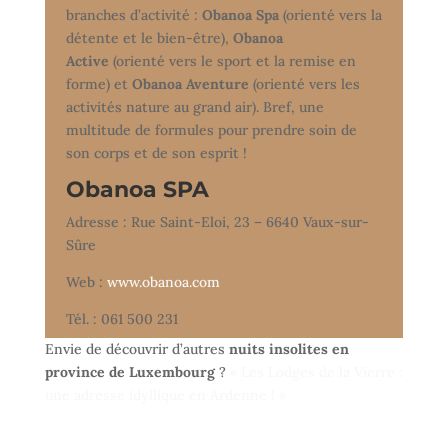
branches d’activité :
Obanoa Spa
(orienté vers la
détente et le bien-être),
Obanoa
Active
(orienté vers le sport et la remise en
forme) et
Obanoa Aventure
(orienté vers les
activités nature au grand air). Bref, une
multitude de formules pour prendre soin de
son corps et de son esprit !
Obanoa SPA
Adresse : Rue Saint-Eloi, 23 – 6640 Vaux-sur-
Sûre
Web :
www.obanoa.com
Tél. : 061 500 231
Envie de découvrir d’autres
nuits insolites en
province de Luxembourg
?
« Les Lodges de la Vierre :
une adresse idyllique en Ardenne ! »