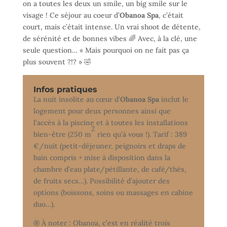
on a toutes les deux un smile, un big smile sur le
visage ! Ce séjour au coeur d’
Obanoa Spa
, c’était
court, mais c’était intense. Un vrai shoot de détente,
de sérénité et de bonnes vibes 🌈 Avec, à la clé, une
seule question… « Mais pourquoi on ne fait pas ça
plus souvent ?!? » 🤣
Infos pratiques
La nuit insolite au cœur d’
Obanoa Spa
inclut le
logement pour deux personnes ainsi que
l’accès à la piscine et à toutes les installations
2
bien-être (250 m
rien qu’à vous !). Tarif : 389
€/nuit (petit-déjeuner, peignoirs et draps de
bain compris + mise à disposition dans la
chambre d’eau plate/pétillante, de café/thés,
de fruits secs…). Possibilité d’ajouter des
options (boissons, soins ou massages en cabine
duo…).
® À noter : Obanoa, c’est en réalité trois