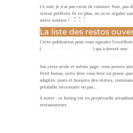
Ce soir, je n’ai pas envie de cuisiner. Non, pas
restos préférés. Et en plus, on va se régaler san
notre soutien !
La liste des restos ouv
Cette publication pour vous signaler l’excellen
(
www.luxembourg-belge.be
) qui a dressé une
li
de livraison et/ou de vente à emporter
.
Sur cette seule et même page, vous pouvez ains
Petit bonus, cette liste vous livre en prime que
adaptée, jours et horaires des ventes, commande
préalable nécessaire ou pas…
À noter : ce listing est en perpétuelle actualis
restaurateurs.