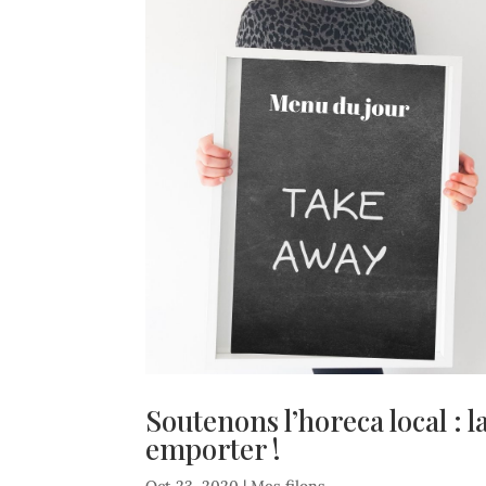
Soutenons l’horeca local : l
emporter !
Oct 23, 2020
|
Mes filons