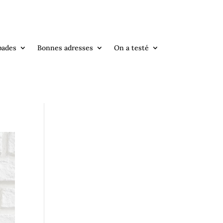
pades
Bonnes adresses
On a testé