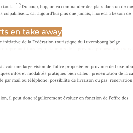
 du tout…
Du coup, hop, on va commander des plats dans un de no
s culpabiliser… car aujourd’hui plus que jamais, l’horeca a besoin de
erts en take away
te initiative de la Fédération touristique du Luxembourg belge
ste reprenant tous les restaurants de la province proposant un serv
i avoir une large vision de l’offre proposée en province de Luxembo
lques infos et modalités pratiques bien utiles : présentation de la c
 par mail ou téléphone, possibilité de livraison ou pas, réservation
ation, il peut donc régulièrement évoluer en fonction de l’offre des