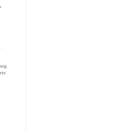
s
ice
urg.
arte